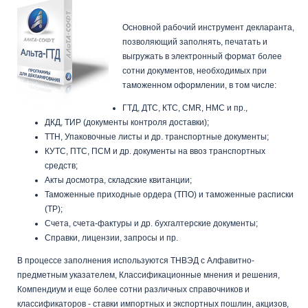
«Альта-ГТД»
Основной рабочий инструмент декларанта,
позволяющий заполнять, печатать и
выгружать в электронный формат более
сотни документов, необходимых при
таможенном оформлении, в том числе:
ГТД, ДТС, КТС, CMR, НМС и пр.,
ДКД, ТИР (документы контроля доставки);
ТТН, Упаковочные листы и др. транспортные документы;
КУТС, ПТС, ПСМ и др. документы на ввоз транспортных
средств;
Акты досмотра, складские квитанции;
Таможенные приходные ордера (ТПО) и таможенные расписки
(ТР);
Счета, счета-фактуры и др. бухгалтерские документы;
Справки, лицензии, запросы и пр.
В процессе заполнения используются ТНВЭД с Алфавитно-
предметным указателем, Классификационные мнения и решения,
Компендиум и еще более сотни различных справочников и
классификаторов - ставки импортных и экспортных пошлин, акцизов,