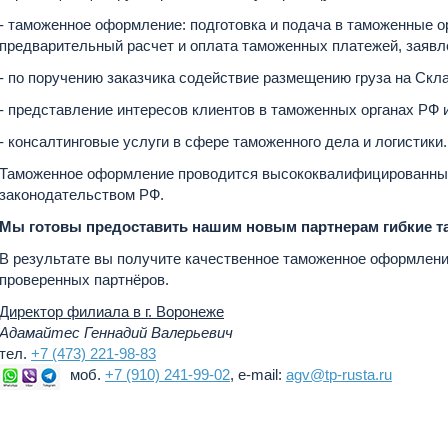
- таможенное оформление: подготовка и подача в таможенные 
предварительный расчет и оплата таможенных платежей, заявле
- по поручению заказчика содействие размещению груза на Скл
- представление интересов клиентов в таможенных органах РФ 
- консалтинговые услуги в сфере таможенного дела и логистики.
Таможенное оформление проводится высококвалифицированным
законодательством РФ.
Мы готовы предоставить нашим новым партнерам гибкие та
В результате вы получите качественное таможенное оформлени
проверенных партнёров.
Директор филиала в г. Воронеже
Адамайтес Геннадий Валерьевич
тел.
+7 (473) 221-98-83
моб.
+7 (910) 241-99-02
, e-mail:
agv@tp-rusta.ru