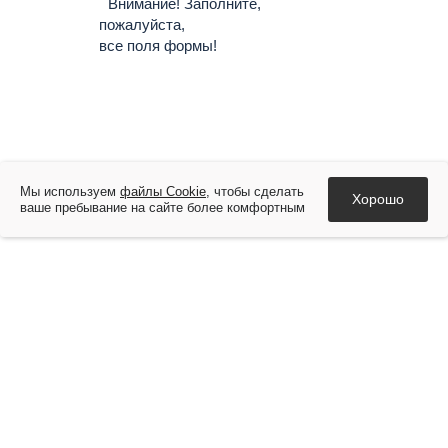
Внимание! Заполните,
пожалуйста,
все поля формы!
Мы используем
файлы Cookie
, чтобы сделать
Хорошо
ваше пребывание на сайте более комфортным
О компании
Новости
Услуги
Руста-Воронеж
Альта-Софт
Контакты
© 2019 - 2026, ООО ТК «Руста-Брокер». Все права защищены.
Информация о компании