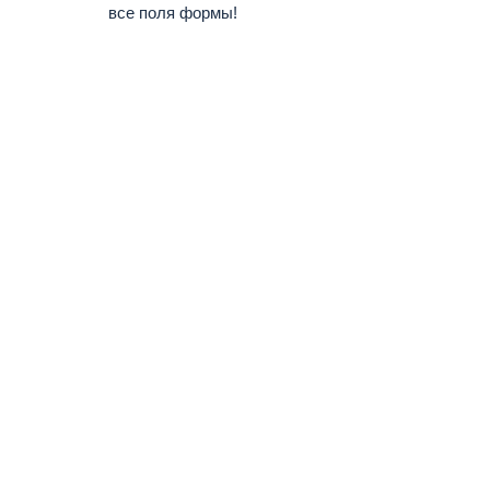
все поля формы!
О компании
Новости
Услуги
Руста-Воронеж
Альта-Софт
Контакты
© 2019 - 2026, ООО ТК «Руста-Брокер». Все права защищены.
Информация о компании
Интернет-компания «Юнона» —
разработка сайта