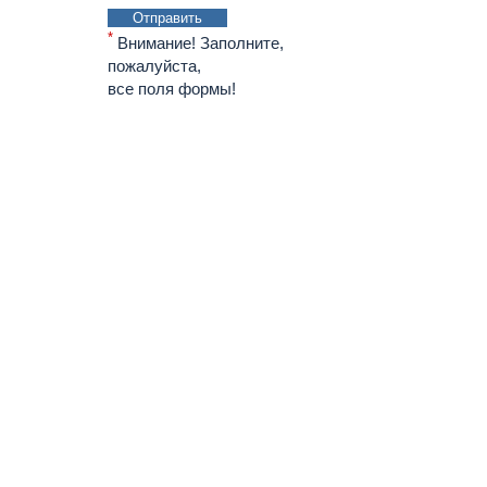
Отправить
*
Внимание! Заполните,
пожалуйста,
все поля формы!
О компании
Новости
Услуги
Руста-Воронеж
Альта-Софт
Контакты