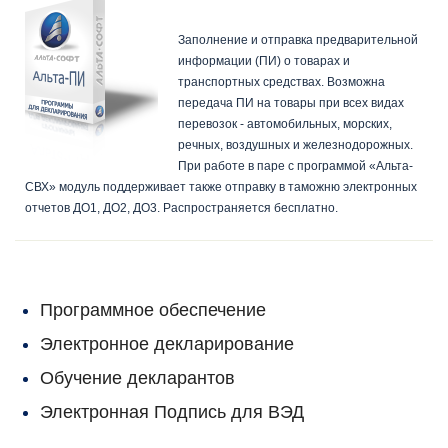
«Альта-ПИ»
Заполнение и отправка предварительной
информации (ПИ) о товарах и
транспортных средствах. Возможна
передача ПИ на товары при всех видах
перевозок - автомобильных, морских,
речных, воздушных и железнодорожных.
При работе в паре с программой «Альта-
СВХ» модуль поддерживает также отправку в таможню электронных
отчетов ДО1, ДО2, ДО3. Распространяется бесплатно.
Программное обеспечение
Электронное декларирование
Обучение декларантов
Электронная Подпись для ВЭД