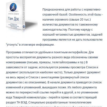
«ТамДок»
Предназначена для работы с нормативно-
справочной базой. Особенность этой базы -
наличие огромного (свыше 20 тыс.)
количества документов по таможенному
законодательству. Поэтому наряду с
хорошей читаемостью документов, задачей
программы является не дать пользователю
"утонуть" в этом море информации.
Программа отличается удобным и понятным интерфейсом. Для
простоты восприятия документы разного вида обозначены своими
номограммами (письма, приказы, телетайпограммы и пр.) В
зависимости от задачи, используются режимы просмотра Список и
документ (используется наиболее часто), Только документ (документ
на весь экран) и Список с аннотациями (развернутый список
документов с их описаниями). В начале документа приводится список
изменений и упоминаний, вышедших позже. Из любого документа
можно по перекрестной ссылке перейти в другой, а по упоминанию
кода Товарной номенклатуры - перейти прямо в соответствующий
раздел ТН ВЭД. Специально разработанные технологические