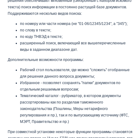
решения обеспечивают мгновенный (синхронный с набором искомого
текста) поиск информации в постоянно растущей базе документов.
Поддерживаются несколько видов поиска:
по номеру или части номера (не "01-06/12345/1234", а "345");
по слову в тексте;
по коду ТНВЭД в тексте;
расширенный поиск, включающий все вышеперечисленные
виды в заданном диапазоне дат.
Дополнительные возможности программы:
Рабочий стол пользователя, где можно "сложить" отобранные
для решения данного вопроса документы;
Избранное - позволяет сохранять "папки" документов по
отдельным решаемым вопросам;
Тематический каталог - рубрикатор, в котором документы
рассортированы как по разделам таможенного
законодательства (Пошлины, Меры нетарифного
регулирования и пр.), так и по выпускающему источнику (ФТС,
МЭРТ, Правительство и пр.)
При совместной установке некоторые функции программы становятся